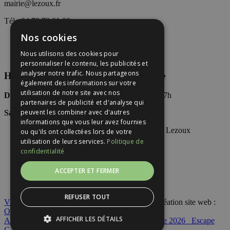
mairie@lezoux.fr
Tél : 04 73 73 01 00
Nos cookies
Nous utilisons des cookies pour
personnaliser le contenu, les publicités et
analyser notre trafic. Nous partageons
Horaires d’accueil du public en Mairie
également des informations sur votre
utilisation de notre site avec nos
Du Lundi au vendredi
: 8h30-12h30 / 13h30-17h
partenaires de publicité et d'analyse qui
peuvent les combiner avec d'autres
Samedi
:
(Permanence)
9h-12h
informations que vous leur avez fournies
ou qu'ils ont collectées lors de votre
utilisation de leurs services.
Politique de
Accueil
confidentialité
Contact
Mentions légales
ACCEPTER ET FERMER
Plan du site
LIENS UTILES
REFUSER TOUT
Ville de Lezoux
©
2026. Tous droits réservés. Création site web :
Overscan
AFFICHER LES DÉTAILS
Arrêté des feux de plein air jusqu’au 30 septembre 2026
Escape
Game à Lezoux : tentez l’aventure