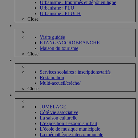
Urbanisme : Imprimés et dépôt en ligne
Urbanisme : PLU
Urbanisme : PLUi-H
Close
Vie touristique
Visite guidée
ETANG/ACCROBRANCHE
Maison du tourisme
Close
Vie enfantine
Services scolaires : inscriptions/tarifs
Restauration
Multi-accueil/crèche/
Close
Vie associative et culturelle
JUMELAGE
Côté vie associative
La saison culturelle
L’exposition Lezoom sur l’art
L’école de musique municipale
La médiathèque intercommunale