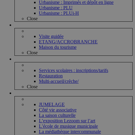
Urbanisme : Imprimés et dépôt en ligne
Urbanisme : PLU
Urbanisme : PLUi-H
Close
Vie touristique
Visite guidée
ETANG/ACCROBRANCHE
Maison du tourisme
Close
Vie enfantine
Services scolaires : inscriptions/tarifs
Restauration
Multi-accueil/crèche/
Close
Vie associative et culturelle
JUMELAGE
Côté vie associative
La saison culturelle
L’exposition Lezoom sur l’art
L’école de musique municipale
La médiathèque intercommunale