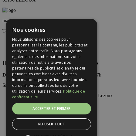
mairie@lezoux.fr
Nos cookies
Tél : 04 73 73 01 00
Nous utilisons des cookies pour
personnaliser le contenu, les publicités et
analyser notre trafic. Nous partageons
également des informations sur votre
utilisation de notre site avec nos
Horaires d’accueil du public en Mairie
partenaires de publicité et d'analyse qui
peuvent les combiner avec d'autres
Du Lundi au vendredi
: 8h30-12h30 / 13h30-17h
informations que vous leur avez fournies
Samedi
:
(Permanence)
9h-12h
ou qu'ils ont collectées lors de votre
utilisation de leurs services.
Politique de
confidentialité
Accueil
ACCEPTER ET FERMER
Contact
Mentions légales
Plan du site
REFUSER TOUT
LIENS UTILES