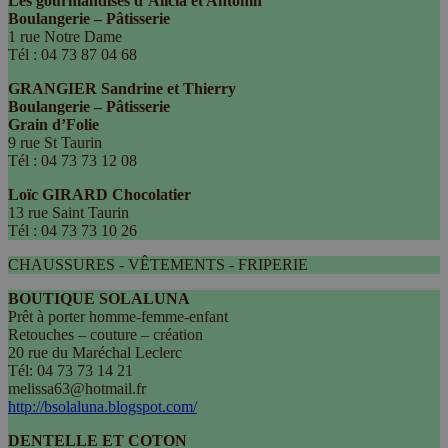
Les gourmandises d’Alicia et Antonin
Boulangerie – Pâtisserie
1 rue Notre Dame
Tél : 04 73 87 04 68
GRANGIER Sandrine et Thierry
Boulangerie – Pâtisserie
Grain d’Folie
9 rue St Taurin
Tél : 04 73 73 12 08
Loïc GIRARD Chocolatier
13 rue Saint Taurin
Tél : 04 73 73 10 26
CHAUSSURES - VÊTEMENTS - FRIPERIE
BOUTIQUE SOLALUNA
Prêt à porter homme-femme-enfant
Retouches – couture – création
20 rue du Maréchal Leclerc
Tél: 04 73 73 14 21
melissa63@hotmail.fr
http://bsolaluna.blogspot.com/
DENTELLE ET COTON