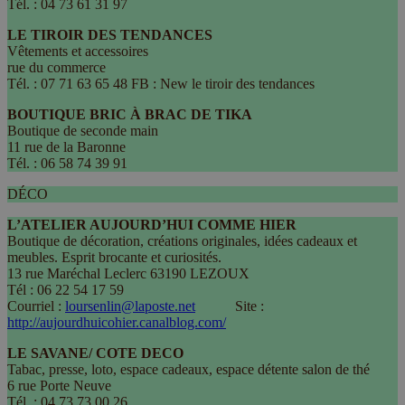
Tél. : 04 73 61 31 97
LE TIROIR DES TENDANCES
Vêtements et accessoires
rue du commerce
Tél. : 07 71 63 65 48 FB : New le tiroir des tendances
BOUTIQUE BRIC À BRAC DE TIKA
Boutique de seconde main
11 rue de la Baronne
Tél. : 06 58 74 39 91
DÉCO
L’ATELIER AUJOURD’HUI COMME HIER
Boutique de décoration, créations originales, idées cadeaux et
meubles. Esprit brocante et curiosités.
13 rue Maréchal Leclerc 63190 LEZOUX
Tél : 06 22 54 17 59
Courriel :
loursenlin@laposte.net
Site :
http://aujourdhuicohier.canalblog.com/
LE SAVANE/ COTE DECO
Tabac, presse, loto, espace cadeaux, espace détente salon de thé
6 rue Porte Neuve
Tél : 04 73 73 00 26