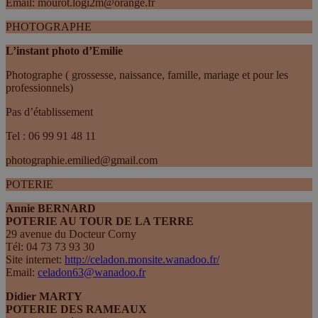
Email: mourot.logi2m@orange.fr
PHOTOGRAPHE
L’instant photo d’Emilie
Photographe ( grossesse, naissance, famille, mariage et pour les
professionnels)
Pas d’établissement
Tel : 06 99 91 48 11
photographie.emilied@gmail.com
POTERIE
Annie BERNARD
POTERIE AU TOUR DE LA TERRE
29 avenue du Docteur Corny
Tél: 04 73 73 93 30
Site internet:
http://celadon.monsite.wanadoo.fr/
Email:
celadon63@wanadoo.fr
Didier MARTY
POTERIE DES RAMEAUX