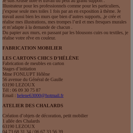
Je suis Artiste libre et travail du petit au grand support .
Illustrateur pour les professionnels comme pour les particuliers,
j’expose seule mes toiles 1 fois par an en exposition à thème. Je
travail aussi bien les murs que bien d’autres supports, ,je crée et
réalise mes illustrations, mes trompes l’œil et mes fresques murales
et m’adapte à la demande de chacun .
Du papier aux murs, en passant par les blousons cuirs ou textiles, je
réalise votre rêve en couleur.
FABRICATION MOBILIER
LES CARTONS CHICS D’HÉLÈNE
Fabrication de meubles en carton
Stages d’initiation
Mme FONLUPT Hélène
56 avenue du Général de Gaulle
63190 LEZOUX
Tél : 06 09 30 75 87
Email :
helene63000@hotmail.fr
ATELIER DES CHALARDS
Création d’objets de décoration, petit mobilier
1 allée des Chalards
63190 LEZOUX
04 73 68 31 34 / 06 67 33 56 39