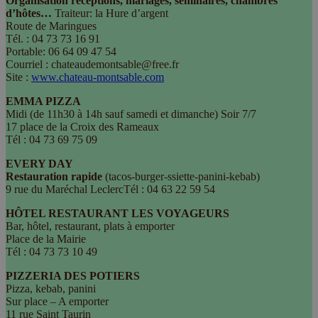
Organisation réceptions, mariages, séminaires, chambres
d’hôtes…
Traiteur: la Hure d’argent
Route de Maringues
Tél. : 04 73 73 16 91
Portable: 06 64 09 47 54
Courriel : chateaudemontsable@free.fr
Site :
www.chateau-montsable.com
EMMA PIZZA
Midi (de 11h30 à 14h sauf samedi et dimanche) Soir 7/7
17 place de la Croix des Rameaux
Tél : 04 73 69 75 09
EVERY DAY
Restauration rapide
(tacos-burger-ssiette-panini-kebab)
9 rue du Maréchal LeclercTél : 04 63 22 59 54
HÔTEL RESTAURANT LES VOYAGEURS
Bar, hôtel, restaurant, plats à emporter
Place de la Mairie
Tél : 04 73 73 10 49
PIZZERIA DES POTIERS
Pizza, kebab, panini
Sur place – A emporter
11 rue Saint Taurin