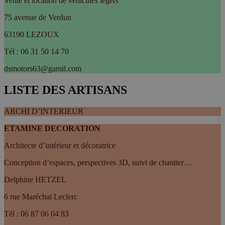
Vente et location de véhicules légers
75 avenue de Verdun
63190 LEZOUX
Tél : 06 31 50 14 70
dsmotors63@gamil.com
LISTE DES ARTISANS
ARCHI D’INTERIEUR
ETAMINE DECORATION
Architecte d’intérieur et décoratrice
Conception d’espaces, perspectives 3D, suivi de chantier…
Delphine HETZEL
6 rue Maréchal Leclerc
Tél : 06 87 06 04 83