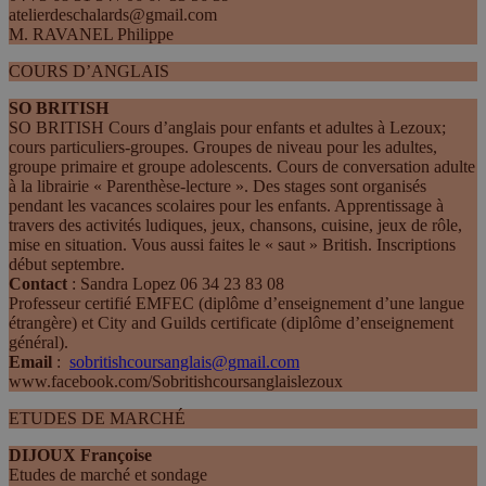
atelierdeschalards@gmail.com
M. RAVANEL Philippe
COURS D’ANGLAIS
SO BRITISH
SO BRITISH Cours d’anglais pour enfants et adultes à Lezoux;
cours particuliers-groupes. Groupes de niveau pour les adultes,
groupe primaire et groupe adolescents. Cours de conversation adulte
à la librairie « Parenthèse-lecture ». Des stages sont organisés
pendant les vacances scolaires pour les enfants. Apprentissage à
travers des activités ludiques, jeux, chansons, cuisine, jeux de rôle,
mise en situation. Vous aussi faites le « saut » British. Inscriptions
début septembre.
Contact
: Sandra Lopez 06 34 23 83 08
Professeur certifié EMFEC (diplôme d’enseignement d’une langue
étrangère) et City and Guilds certificate (diplôme d’enseignement
général).
Email
:
sobritishcoursanglais@gmail.com
www.facebook.com/Sobritishcoursanglaislezoux
ETUDES DE MARCHÉ
DIJOUX Françoise
Etudes de marché et sondage