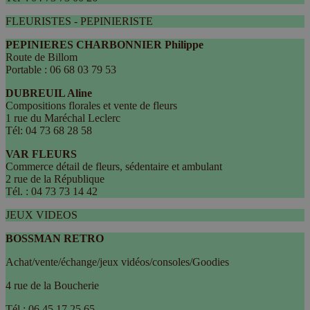
FLEURISTES - PEPINIERISTE
PEPINIERES CHARBONNIER Philippe
Route de Billom
Portable : 06 68 03 79 53
DUBREUIL Aline
Compositions florales et vente de fleurs
1 rue du Maréchal Leclerc
Tél: 04 73 68 28 58
VAR FLEURS
Commerce détail de fleurs, sédentaire et ambulant
2 rue de la République
Tél. : 04 73 73 14 42
JEUX VIDEOS
BOSSMAN RETRO
Achat/vente/échange/jeux vidéos/consoles/Goodies
4 rue de la Boucherie
Tél : 06 45 17 25 65