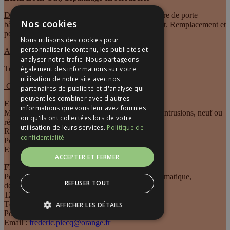
DESCRIPTIF
: activité de dépannage en ouverture de porte
Nos cookies
bâtiments, automobiles et petits coffrets/coffre-fort. Remplacement et
pose de serrures.
Nous utilisons des cookies pour
personnaliser le contenu, les publicités et
Adresse :
Rue Henri Pourrat
analyser notre trafic. Nous partageons
Tel :
07.78.26.16.05
également des informations sur votre
utilisation de notre site avec nos
Courriel :
eirlockout@gmail.com
partenaires de publicité et d'analyse qui
peuvent les combiner avec d'autres
ELECADOHM
informations que vous leur avez fournies
Mise aux normes électricité, dépannage, alarmes intrusions, neuf ou
ou qu'ils ont collectées lors de votre
rénovation, …
utilisation de leurs services.
Politique de
Romain BROUSSE
confidentialité
Portable : 06 75 09 55 07
Email :
elecadohm@gmail.com
ACCEPTER ET FERMER
FRED DEPANNAGE
Petit et gros électroménager, TV, hifi, vidéo, informatique,
REFUSER TOUT
dépannage électrique, divers petits travaux…
12 rue de la Gare
Tél : 04 73 78 85 70
AFFICHER LES DÉTAILS
Portable : 06 43 67 41 69
Email :
frederic.piecq@orange.fr