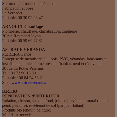
Serrurerie, ferronnerie, métallerie
Fabrication et pose
Le Vernadet
Portable: 06 30 92 98 47
ARNOULT Chauffage
Plomberie, chauffage, climatisation, zinguerie
30 rue Raymond Joyon
Portable: 06 59 69 77 81
ASTRALE VERANDA
PEIRERA Carlos
Entreprise de menuiserie alu, bois, PVC, vérandas, fabricants et
installateurs, toutes fermetures de l’habitat, neuf et rénovation.
30 rue du Potier Paternus
Tél : 04 73 90 16 09
Portable : 06 84 24 58 21
Site :
www.astraleveranda.fr
B.R.I.63
RENOVATION d’INTERIEUR
Isolation, cloison, faux plafond, jointeur, revêtemnt mural (papier
peint, peinture), revêtemnt de sol (parquet flottant).
Produits bio (enduit, peinture)
Matériaux recyclés.