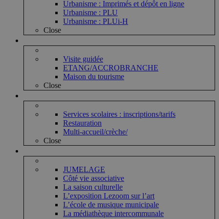
Urbanisme : Imprimés et dépôt en ligne
Urbanisme : PLU
Urbanisme : PLUi-H
Close
Vie touristique
Visite guidée
ETANG/ACCROBRANCHE
Maison du tourisme
Close
Vie enfantine
Services scolaires : inscriptions/tarifs
Restauration
Multi-accueil/crèche/
Close
Vie associative et culturelle
JUMELAGE
Côté vie associative
La saison culturelle
L’exposition Lezoom sur l’art
L’école de musique municipale
La médiathèque intercommunale