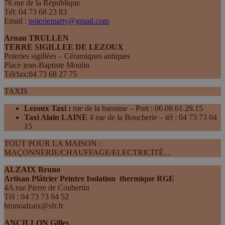
76 rue de la République
Tél: 04 73 68 23 83
Email :
poteriemarty@gmail.com
Arnau TRULLEN
TERRE SIGILLEE DE LEZOUX
Poteries sigillées – Céramiques antiques
Place jean-Baptiste Moulin
Tél/fax:04 73 68 27 75
TAXIS
Lezoux Taxi
:
rue de la baronne – Port : 06.08.61.29.15
Taxi Alain LAINE
4 rue de la Boucherie – tél : 04 73 73 04
15
TOUT POUR LA MAISON :
MAÇONNERIE/CHAUFFAGE/ELECTRICITÉ...
ALZAIX Bruno
Artisan Plâtrier Peintre Isolation thermique RGE
4A rue Pierre de Coubertin
Tél : 04 73 73 94 52
brunoalzaix@sfr.fr
ANCILLON Gilles