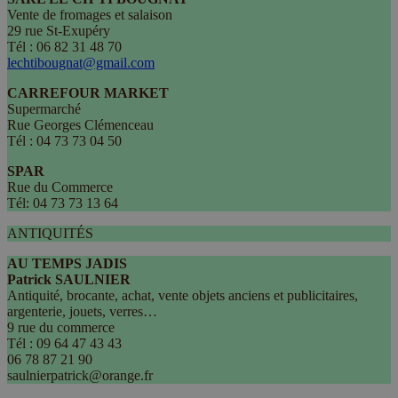
Vente de fromages et salaison
29 rue St-Exupéry
Tél : 06 82 31 48 70
lechtibougnat@gmail.com
CARREFOUR MARKET
Supermarché
Rue Georges Clémenceau
Tél : 04 73 73 04 50
SPAR
Rue du Commerce
Tél: 04 73 73 13 64
ANTIQUITÉS
AU TEMPS JADIS
Patrick SAULNIER
Antiquité, brocante, achat, vente objets anciens et publicitaires,
argenterie, jouets, verres…
9 rue du commerce
Tél : 09 64 47 43 43
06 78 87 21 90
saulnierpatrick@orange.fr