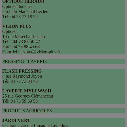
OPTIQUE HERAUD
Opticien lunetier
2 rue du Maréchal Leclerc
Tél: 04 73 73 18 52
VISION PLUS
Opticien
19 rue Maréchal Leclerc
Tél : 04 73 88 50 47
Fax : 04 73 88 45 68
Courriel : lezoux@vision-plus.fr
PRESSING - LAVERIE
FLASH PRESSING
4 rue Raymond Joyon
Tél: 04 73 73 04 45
LAVERIE MYLI WASH
25 rue Georges Clémenceau
Tél: 04 73 59 39 58
PRODUITS AGRICOLES
JARDI VERT
Centrale agricole Limagne-Livradois