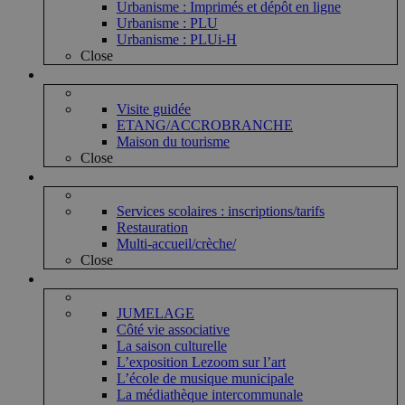
Urbanisme : Imprimés et dépôt en ligne
Urbanisme : PLU
Urbanisme : PLUi-H
Close
Vie touristique
Visite guidée
ETANG/ACCROBRANCHE
Maison du tourisme
Close
Vie enfantine
Services scolaires : inscriptions/tarifs
Restauration
Multi-accueil/crèche/
Close
Vie associative et culturelle
JUMELAGE
Côté vie associative
La saison culturelle
L’exposition Lezoom sur l’art
L’école de musique municipale
La médiathèque intercommunale