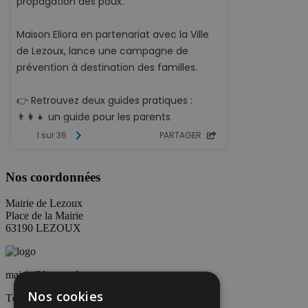
Nos coordonnées
Mairie de Lezoux
Place de la Mairie
63190 LEZOUX
mairie@lezoux.fr
Nos cookies
Tél : 04 73 73 01 00