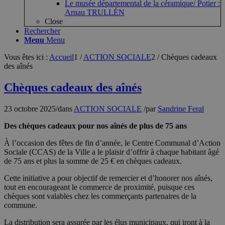
Le musée départemental de la céramique/ Potier :
Arnau TRULLÉN
Close
Rechercher
Menu
Menu
Vous êtes ici :
Accueil
1
/
ACTION SOCIALE
2
/
Chèques cadeaux
des aînés
Chèques cadeaux des aînés
23 octobre 2025
/
dans
ACTION SOCIALE
/
par
Sandrine Feral
Des chèques cadeaux pour nos aînés de plus de 75 ans
À l’occasion des fêtes de fin d’année, le Centre Communal d’Action
Sociale (CCAS) de la Ville a le plaisir d’offrir à chaque habitant âgé
de 75 ans et plus la somme de 25 € en chèques cadeaux.
Cette initiative a pour objectif de remercier et d’honorer nos aînés,
tout en encourageant le commerce de proximité, puisque ces
chèques sont valables chez les commerçants partenaires de la
commune.
La distribution sera assurée par les élus municipaux, qui iront à la