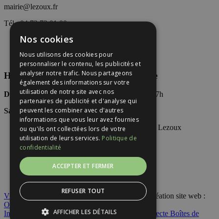
mairie@lezoux.fr
Tél : 04 73 73 01 00
Nos cookies
Nous utilisons des cookies pour
personnaliser le contenu, les publicités et
analyser notre trafic. Nous partageons
Horaires d’accueil du public en Mairie
également des informations sur votre
utilisation de notre site avec nos
Du Lundi au vendredi
: 8h30-12h30 / 13h30-17h
partenaires de publicité et d'analyse qui
peuvent les combiner avec d'autres
Samedi
:
(Permanence)
9h-12h
informations que vous leur avez fournies
ou qu'ils ont collectées lors de votre
utilisation de leurs services.
Politique de
Accueil
confidentialité
Contact
Mentions légales
ACCEPTER ET FERMER
Plan du site
LIENS UTILES
REFUSER TOUT
Ville de Lezoux
©
2026. Tous droits réservés. Création site web :
Overscan
AFFICHER LES DÉTAILS
Inscription Registre personnes isolées 2026
Collecte Boîtes de