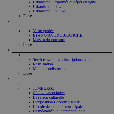
Urbanisme : Imprimés et dépôt en ligne
Urbanisme : PLU
Urbanisme : PLUi-H
Close
Vie touristique
Visite guidée
ETANG/ACCROBRANCHE
Maison du tourisme
Close
Vie enfantine
Services scolaires : inscriptions/tarifs
Restauration
Multi-accueil/crèche/
Close
Vie associative et culturelle
JUMELAGE
Côté vie associative
La saison culturelle
L’exposition Lezoom sur l’art
L’école de musique municipale
La médiathèque intercommunale