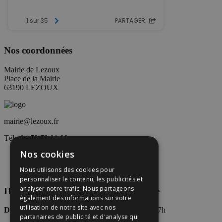
Nos coordonnées
Mairie de Lezoux
Place de la Mairie
63190 LEZOUX
mairie@lezoux.fr
Tél : 04 73 73 01 00
Nos cookies
Nous utilisons des cookies pour
personnaliser le contenu, les publicités et
analyser notre trafic. Nous partageons
Horaires d’accueil du public en Mairie
également des informations sur votre
utilisation de notre site avec nos
Du Lundi au vendredi
: 8h30-12h30 / 13h30-17h
partenaires de publicité et d'analyse qui