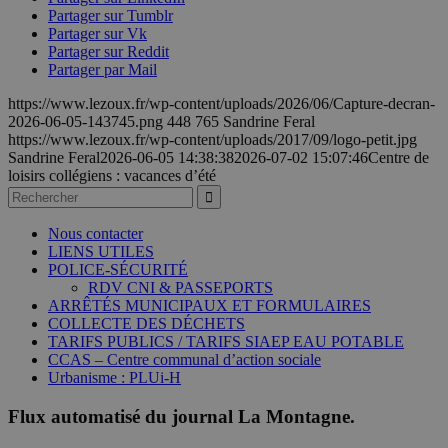
Partager sur Tumblr
Partager sur Vk
Partager sur Reddit
Partager par Mail
https://www.lezoux.fr/wp-content/uploads/2026/06/Capture-decran-
2026-06-05-143745.png
448
765
Sandrine Feral
https://www.lezoux.fr/wp-content/uploads/2017/09/logo-petit.jpg
Sandrine Feral
2026-06-05 14:38:38
2026-07-02 15:07:46
Centre de
loisirs collégiens : vacances d’été
Nous contacter
LIENS UTILES
POLICE-SÉCURITÉ
RDV CNI & PASSEPORTS
ARRÊTÉS MUNICIPAUX ET FORMULAIRES
COLLECTE DES DÉCHETS
TARIFS PUBLICS / TARIFS SIAEP EAU POTABLE
CCAS – Centre communal d’action sociale
Urbanisme : PLUi-H
Flux automatisé du journal La Montagne.