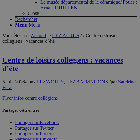
Le musée départemental de la céramique/ Potier :
Arnau TRULLÉN
Close
Rechercher
Menu
Menu
Vous êtes ici :
Accueil
1
/
LEZ'ACTUS
2
/
Centre de loisirs
collégiens : vacances d’été
Centre de loisirs collégiens : vacances
d’été
5 juin 2026
/
dans
LEZ'ACTUS
,
LEZ'ANIMATIONS
/
par
Sandrine
Feral
Flyer infos centre collégiens
Partager cette entrée
Partager sur Facebook
Partager sur Twitter
Partager sur Pinterest
Partager sur LinkedIn