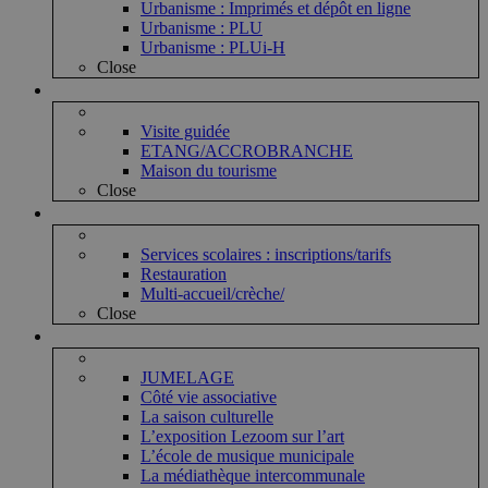
Urbanisme : Imprimés et dépôt en ligne
Urbanisme : PLU
Urbanisme : PLUi-H
Close
Vie touristique
Visite guidée
ETANG/ACCROBRANCHE
Maison du tourisme
Close
Vie enfantine
Services scolaires : inscriptions/tarifs
Restauration
Multi-accueil/crèche/
Close
Vie associative et culturelle
JUMELAGE
Côté vie associative
La saison culturelle
L’exposition Lezoom sur l’art
L’école de musique municipale
La médiathèque intercommunale