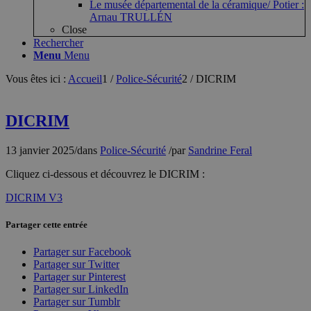
Le musée départemental de la céramique/ Potier :
Arnau TRULLÉN
Close
Rechercher
Menu
Menu
Vous êtes ici :
Accueil
1
/
Police-Sécurité
2
/
DICRIM
DICRIM
13 janvier 2025
/
dans
Police-Sécurité
/
par
Sandrine Feral
Cliquez ci-dessous et découvrez le DICRIM :
DICRIM V3
Partager cette entrée
Partager sur Facebook
Partager sur Twitter
Partager sur Pinterest
Partager sur LinkedIn
Partager sur Tumblr