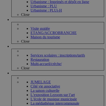
Urbanisme : Imprimés et dépôt en ligne
Urbanisme : PLU
Urbanisme : PLUi-H
Close
Vie touristique
Visite guidée
ETANG/ACCROBRANCHE
Maison du tourisme
Close
Vie enfantine
Services scolaires : inscriptions/tarifs
Restauration
Multi-accueil/crèche/
Close
Vie associative et culturelle
JUMELAGE
Côté vie associative
La saison culturelle
L’exposition Lezoom sur l’art
L’école de musique municipale
La médiathèque intercommunale