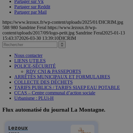
Partager sur Vk
Partager sur Reddit
Partager par Mail
https://www.lezoux.fr/wp-content/uploads/2025/01/DICRIM.jpg
588
980
Sandrine Feral
https://www.lezoux.fr/wp-
content/uploads/2017/09/logo-petit.jpg
Sandrine Feral
2025-01-13
15:43:37
2026-03-30 13:39:10
DICRIM
Nous contacter
LIENS UTILES
POLICE-SÉCURITÉ
RDV CNI & PASSEPORTS
ARRÊTÉS MUNICIPAUX ET FORMULAIRES
COLLECTE DES DÉCHETS
TARIFS PUBLICS / TARIFS SIAEP EAU POTABLE
CCAS – Centre communal d’action sociale
Urbanisme : PLUi-H
Flux automatisé du journal La Montagne.