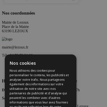
Nos coordonnées
Mairie de Lezoux
Place de la Mairie
63190 LEZOUX
mairie@lezoux.fr
Tél : 04 73 73 01 00
Nos cookies
Nous utilisons des cookies pour
personnaliser le contenu, les publicités et
analyser notre trafic. Nous partageons
Horaires d’accueil du public en Mairie
également des informations sur votre
utilisation de notre site avec nos
Du Lundi au vendredi
: 8h30-12h30 / 13h30-17h
partenaires de publicité et d'analyse qui
peuvent les combiner avec d'autres
Samedi
:
(Permanence)
9h-12h
informations que vous leur avez fournies
ou qu'ils ont collectées lors de votre