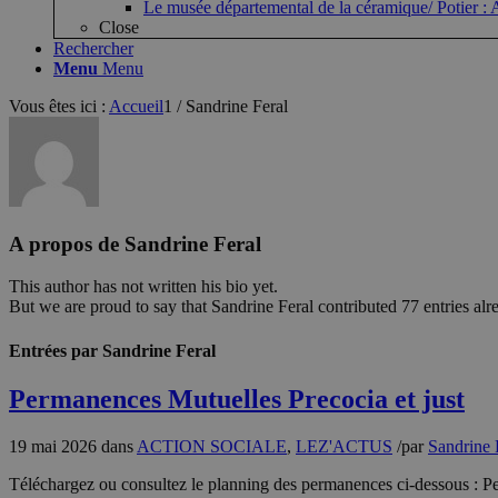
Le musée départemental de la céramique/ Potie
Close
Rechercher
Menu
Menu
Vous êtes ici :
Accueil
1
/
Sandrine Feral
A propos de
Sandrine Feral
This author has not written his bio yet.
But we are proud to say that
Sandrine Feral
contributed 77 entries alr
Entrées par Sandrine Feral
Permanences Mutuelles Precocia et just
19 mai 2026
dans
ACTION SOCIALE
,
LEZ'ACTUS
/
par
Sandrine 
Téléchargez ou consultez le planning des permanences ci-dessous : 