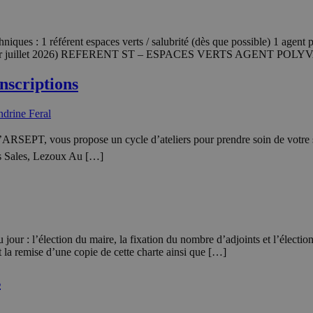
niques : 1 référent espaces verts / salubrité (dès que possible) 1 agent
iques (au 1er juillet 2026) REFERENT ST – ESPACES VERTS AGE
inscriptions
ndrine Feral
 l’ARSEPT, vous propose un cycle d’ateliers pour prendre soin de votre
es Sales, Lezoux Au […]
our : l’élection du maire, la fixation du nombre d’adjoints et l’élection d
la remise d’une copie de cette charte ainsi que […]
s