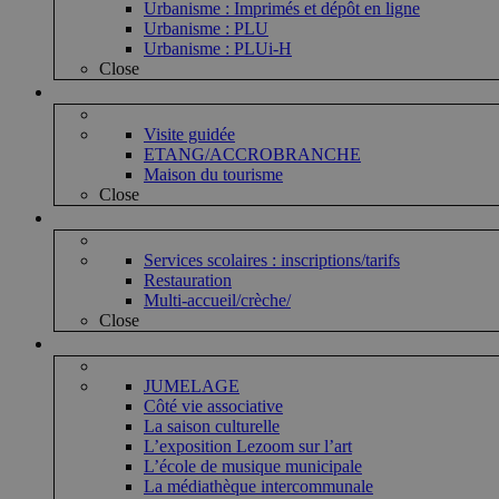
Urbanisme : Imprimés et dépôt en ligne
Urbanisme : PLU
Urbanisme : PLUi-H
Close
Vie touristique
Visite guidée
ETANG/ACCROBRANCHE
Maison du tourisme
Close
Vie enfantine
Services scolaires : inscriptions/tarifs
Restauration
Multi-accueil/crèche/
Close
Vie associative et culturelle
JUMELAGE
Côté vie associative
La saison culturelle
L’exposition Lezoom sur l’art
L’école de musique municipale
La médiathèque intercommunale