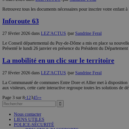
Retrouvez tous les documents nécessaires pour inscrire votre enfant à l
Inforoute 63
27 février 2026
dans
LEZ'ACTUS
/
par
Sandrine Feral
Le Conseil départemental du Puy-de-Dôme a mis en place sa nouvelle ap
Présenté le lundi 26 janvier en présence du Président du Département
La mobilité en un clic sur le territoire
27 février 2026
dans
LEZ'ACTUS
/
par
Sandrine Feral
La Communauté de communes Entre Dore et Allier met à disposition un n
aux visiteurs, cette carte interactive regroupe toutes les solutions de
Page 3 sur 8
‹
1
2
3
4
5
›
»
Nous contacter
LIENS UTILES
POLICE-SÉCURITÉ