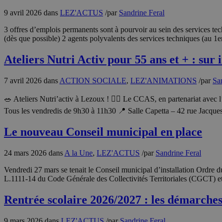
9 avril 2026
dans
LEZ'ACTUS
/
par
Sandrine Feral
3 offres d’emplois permanents sont à pourvoir au sein des services tech
(dès que possible) 2 agents polyvalents des services techn
Ateliers Nutri Activ pour 55 ans et + : sur 
7 avril 2026
dans
ACTION SOCIALE
,
LEZ'ANIMATIONS
/
par
Sa
🥗 Ateliers Nutri’activ à Lezoux ! 🏃‍♀️ Le CCAS, en partenariat avec
Tous les vendredis de 9h30 à 11h30 📍 Salle Capetta – 42 rue Jacqu
Le nouveau Conseil municipal en place
24 mars 2026
dans
A la Une
,
LEZ'ACTUS
/
par
Sandrine Feral
Vendredi 27 mars se tenait le Conseil municipal d’installation Ordre du j
L.1111-14 du Code Générale des Collectivités Territoriales (CGCT) et 
Rentrée scolaire 2026/2027 : les démarche
9 mars 2026
dans
LEZ'ACTUS
/
par
Sandrine Feral